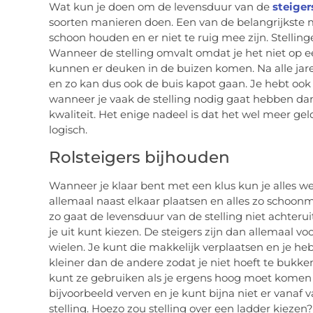
Wat kun je doen om de levensduur van de
steige
soorten manieren doen. Een van de belangrijkste m
schoon houden en er niet te ruig mee zijn. Stellin
Wanneer de stelling omvalt omdat je het niet op
kunnen er deuken in de buizen komen. Na alle ja
en zo kan dus ook de buis kapot gaan. Je hebt ook
wanneer je vaak de stelling nodig gaat hebben dan
kwaliteit. Het enige nadeel is dat het wel meer gel
logisch.
Rolsteigers bijhouden
Wanneer je klaar bent met een klus kun je alles we
allemaal naast elkaar plaatsen en alles zo schoonm
zo gaat de levensduur van de stelling niet achteru
je uit kunt kiezen. De steigers zijn dan allemaal v
wielen. Je kunt die makkelijk verplaatsen en je hebt
kleiner dan de andere zodat je niet hoeft te bukke
kunt ze gebruiken als je ergens hoog moet komen en
bijvoorbeeld verven en je kunt bijna niet er vanaf 
stelling. Hoezo zou stelling over een ladder kiezen?