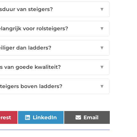
sduur van steigers?
▼
angrijk voor rolsteigers?
▼
iliger dan ladders?
▼
rs van goede kwaliteit?
▼
steigers boven ladders?
▼
erest
LinkedIn
Email