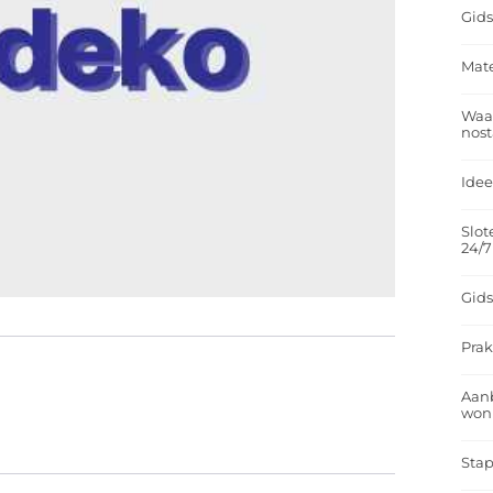
Gids
Mate
Waar
nost
Idee
Slot
24/7
Gids
Prak
Aan
won
Stap