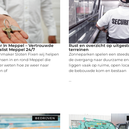
r In Meppel – Vertrouwde
Rust en overzicht op uitgest
alist Meppel 24/7
terreinen
enmaker Sloten Fixen wij helpen
Zonneparken spelen een steeds g
nsen in en rond Meppel die
de overgang naar duurzame ene
er weten hoe ze weer naar
liggen vaak op ruime, open loca
n of
de bebouwde kom en bestaan
...
BEDRIJVEN