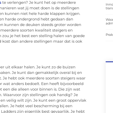
rs
te verlengen? Je kunt het op meerdere
Inno
anieren wat jij moet doen is de stellingen
tra
gen kunnen niet hele harde klappen krijgen.
 een harde ondergrond hebt gedaan dan
Waar
admi
ren kunnen de deuken steeds groter worden
 meerdere soorten kwaliteit steigers en
Prak
 zou je het best een stelling halen van goede
d kost dan andere stellingen maar dat is ook
er uit elkaar halen. Je kunt zo de buizen
aken. Je kunt dan gemakkelijk overal bij en
it. Je hebt ook meerdere soorten steigers waar
oor wat anders bedoelt. Een heeft bijvoorbeeld
 een die alleen voor binnen is. Die zijn wat
n. Waarvoor zijn stellingen ook handig? Je
 veilig wilt zijn. Je kunt een groot oppervlak
vallen. Je hebt veel bescherming bij een
 Ladders zijn eigenlijk best gevaarlijk. Je hebt