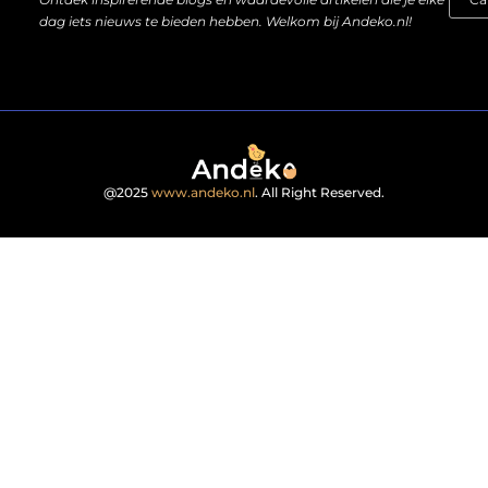
dag iets nieuws te bieden hebben. Welkom bij Andeko.nl!
@2025
www.andeko.nl
. All Right Reserved.