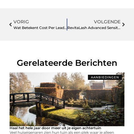
VORIG
VOLGENDE
Wat Betekent Cost Per Lead (CPL) En Hoe Kan Het Jouw Website Helpen?
RevitaLash Advanced Sensitive & RevitaBrow Advanced: zachte kracht voor wimpers en wenkbrauwen
Gerelateerde Berichten
AANBIEDINGEN
Haal het hele jaar door meer uit je eigen achtertuin
Veel huiseigenaren zien hun tuin als een plek waar je alleen