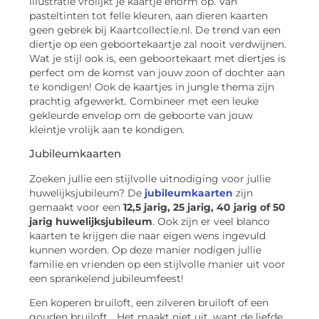
illustratie vrolijkt je kaartje enorm op. Van
pasteltinten tot felle kleuren, aan dieren kaarten
geen gebrek bij Kaartcollectie.nl. De trend van een
diertje op een geboortekaartje zal nooit verdwijnen.
Wat je stijl ook is, een geboortekaart met diertjes is
perfect om de komst van jouw zoon of dochter aan
te kondigen! Ook de kaartjes in jungle thema zijn
prachtig afgewerkt. Combineer met een leuke
gekleurde envelop om de geboorte van jouw
kleintje vrolijk aan te kondigen.
Jubileumkaarten
Zoeken jullie een stijlvolle uitnodiging voor jullie
huwelijksjubileum? De
jubileumkaarten
zijn
gemaakt voor een
12,5 jarig, 25 jarig, 40 jarig of 50
jarig huwelijksjubileum
. Ook zijn er veel blanco
kaarten te krijgen die naar eigen wens ingevuld
kunnen worden. Op deze manier nodigen jullie
familie en vrienden op een stijlvolle manier uit voor
een sprankelend jubileumfeest!
Een koperen bruiloft, een zilveren bruiloft of een
gouden bruiloft… Het maakt niet uit, want de liefde