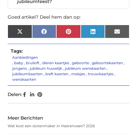
jubileumfeest?
Goed artikel? Deel hem dan op:
X
Facebook
Pinterest
LinkedIn
Email
(Twitter)
Tags:
Aanbiedingen
,
baby
,
bruiloft
,
dieren kaartjes
,
geboorte
,
geboortekaarten
,
jongens
,
jubileum huwelijk
,
jubileum wenskaarten
,
jubileumkaarten
,
kraft kaarten
,
meisjes
,
trouwkaartjes
,
wenskaarten
Delen:
Meer Berichten
Wat kost een slotenmaker in Heerenveen? 2026