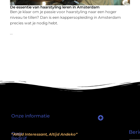
De essentie van haarstyling leren in Amsterdam
Ben je klaar om je passie voor haarstyling naar een hoger
niveau te tillen? Dan is een kappersopleiding in Amsterdam
precies wat je nodig hebt.
...
Onze informatie
Waarom mensen nog steeds “linkjes kopen” (en wat jij daarover moet weten)
Wat als je website geen kostenpost is, maar een inkomstenbron?
Beri
Over
“Altijd Interessant, Altijd Andeko”
Bedrijf