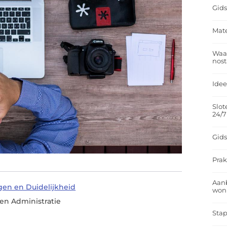
Gids
Mate
Waar
nost
Idee
Slot
24/7
Gids
Prak
Aan
gen en Duidelijkheid
won
en Administratie
Stap