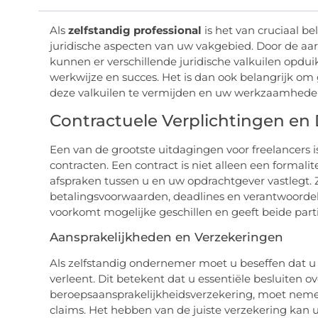
Als
zelfstandig professional
is het van cruciaal b
juridische aspecten van uw vakgebied. Door de aa
kunnen er verschillende juridische valkuilen opdu
werkwijze en succes. Het is dan ook belangrijk o
deze valkuilen te vermijden en uw werkzaamheden
Contractuele Verplichtingen en 
Een van de grootste uitdagingen voor freelancers i
contracten. Een contract is niet alleen een formali
afspraken tussen u en uw opdrachtgever vastlegt. Z
betalingsvoorwaarden, deadlines en verantwoordel
voorkomt mogelijke geschillen en geeft beide parti
Aansprakelijkheden en Verzekeringen
Als zelfstandig ondernemer moet u beseffen dat u 
verleent. Dit betekent dat u essentiële besluiten o
beroepsaansprakelijkheidsverzekering, moet nem
claims. Het hebben van de juiste verzekering kan u