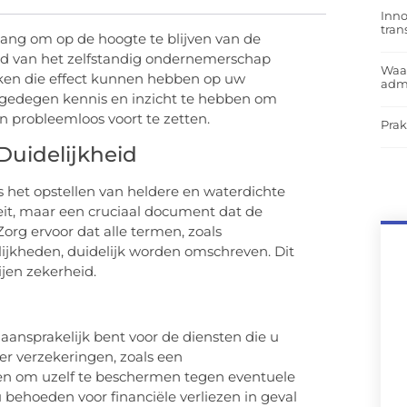
Inno
tra
elang om op de hoogte te blijven van de
rd van het zelfstandig ondernemerschap
Waar
iken die effect kunnen hebben op uw
admi
m gedegen kennis en inzicht te hebben om
 probleemloos voort te zetten.
Prak
Duidelijkheid
s het opstellen van heldere en waterdichte
teit, maar een cruciaal document dat de
org ervoor dat alle termen, zoals
ijkheden, duidelijk worden omschreven. Dit
jen zekerheid.
aansprakelijk bent voor de diensten die u
ver verzekeringen, zoals een
en om uzelf te beschermen tegen eventuele
 behoeden voor financiële verliezen in geval