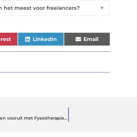
n het meest voor freelancers?
▼
erest
LinkedIn
Email
Revalideren na een nieuwe knie-operatie: zet stappen vooruit met Fysiotherapie Geulstraat