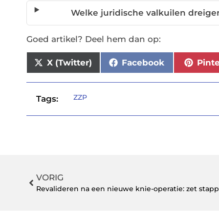
Welke juridische valkuilen dreige
Goed artikel? Deel hem dan op:
X (Twitter)
Facebook
Pint
ZZP
Tags:
VORIG