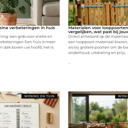
eine verbeteringen in huis
Materialen voor looppoorte
vergelijken, wat past bij jou
ning: een gids voor snelle en
Direct antwoord op de materiaa
erbeteringen Een huis is meer
een looppoort materiaal kiezen,
n dak boven uw hoofd; het is
als bij grotere poorten om de b
onderhoud, uitstraling en prijs.
...
WONING EN TUIN
WONI