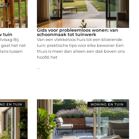
n
Gids voor probleemloos wonen: van
w tuin
schoonmaak tot tuinwerk
lvraag Bij
Van een vlekkeloos huis tot een bloeiende
 gaat het net
tuin: praktische tips voor elke bewoner Een
alans tussen
thuis is meer dan alleen een dak boven ons
hoofd; het
...
NG EN TUIN
WONING EN TUIN