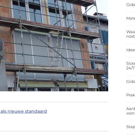
Gids
Mate
Waar
nost
Idee
Slot
24/7
Gids
Prak
Aan
als nieuwe standaard
won
Stap