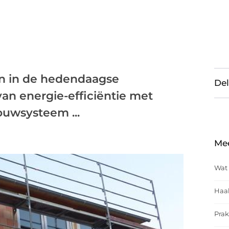
en in de hedendaagse
Del
an energie-efficiëntie met
ouwsysteem ...
Me
Wat 
Haal
Prak