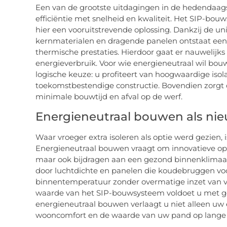
Een van de grootste uitdagingen in de hedendaag
efficiëntie met snelheid en kwaliteit. Het SIP-bouw
hier een vooruitstrevende oplossing. Dankzij de u
kernmaterialen en dragende panelen ontstaat een
thermische prestaties. Hierdoor gaat er nauwelijks
energieverbruik. Voor wie energieneutraal wil bo
logische keuze: u profiteert van hoogwaardige isola
toekomstbestendige constructie. Bovendien zorgt 
minimale bouwtijd en afval op de werf.
Energieneutraal bouwen als ni
Waar vroeger extra isoleren als optie werd gezien,
Energieneutraal bouwen vraagt om innovatieve opl
maar ook bijdragen aan een gezond binnenklimaa
door luchtdichte en panelen die koudebruggen voo
binnentemperatuur zonder overmatige inzet van v
waarde van het SIP-bouwsysteem voldoet u met g
energieneutraal bouwen verlaagt u niet alleen uw
wooncomfort en de waarde van uw pand op lange 