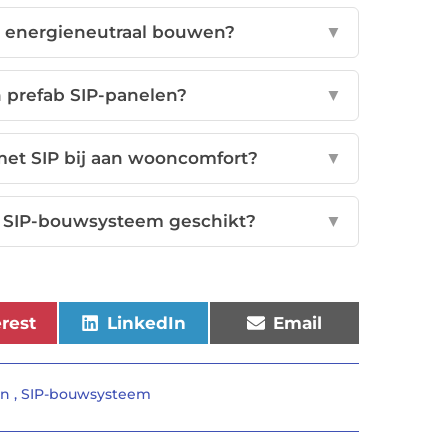
j energieneutraal bouwen?
▼
n prefab SIP-panelen?
▼
et SIP bij aan wooncomfort?
▼
t SIP-bouwsysteem geschikt?
▼
erest
LinkedIn
Email
en
,
SIP-bouwsysteem