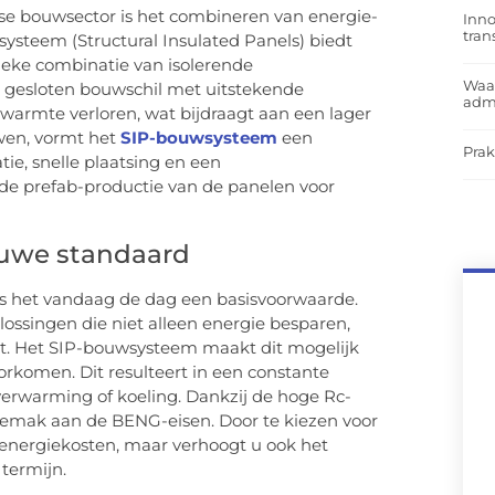
se bouwsector is het combineren van energie-
Inno
tra
systeem (Structural Insulated Panels) biedt
nieke combinatie van isolerende
Waar
 gesloten bouwschil met uitstekende
admi
 warmte verloren, wat bijdraagt aan een lager
uwen, vormt het
SIP-bouwsysteem
een
Prak
tie, snelle plaatsing en een
de prefab-productie van de panelen voor
euwe standaard
 is het vandaag de dag een basisvoorwaarde.
ossingen die niet alleen energie besparen,
t. Het SIP-bouwsysteem maakt dit mogelijk
rkomen. Dit resulteert in een constante
erwarming of koeling. Dankzij de hoge Rc-
emak aan de BENG-eisen. Door te kiezen voor
 energiekosten, maar verhoogt u ook het
termijn.