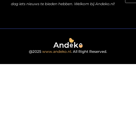
dag iets nieuws te bieden hebben. Welkom bij Andeko.nl!
@2025
www.andeko.nl
. All Right Reserved.