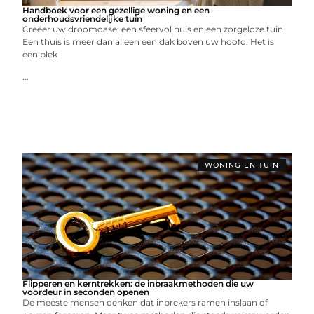
Handboek voor een gezellige woning en een
onderhoudsvriendelijke tuin
Creëer uw droomoase: een sfeervol huis en een zorgeloze tuin
Een thuis is meer dan alleen een dak boven uw hoofd. Het is
een plek
...
WONING EN TUIN
Flipperen en kerntrekken: de inbraakmethoden die uw
voordeur in seconden openen
De meeste mensen denken dat inbrekers ramen inslaan of