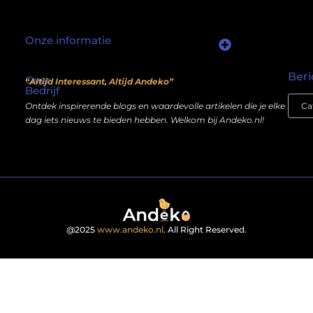
Onze informatie
Waarom mensen nog steeds “linkjes kopen” (en wat jij daarover moet weten)
Wat als je website geen kostenpost is, maar een inkomstenbron?
Beri
Over
“Altijd Interessant, Altijd Andeko”
Bedrijf
Ontdek inspirerende blogs en waardevolle artikelen die je elke
dag iets nieuws te bieden hebben. Welkom bij Andeko.nl!
@2025
www.andeko.nl
. All Right Reserved.