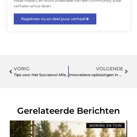
Maak impact en word onderdeel van een community waar
verhalen ertoe doen.
Registreer nu en deel jouw verhaal!
VORIG
VOLGENDE
Tips voor Het Succesvol Afleggen van het Rijexamen
Innovatieve oplossingen in de machinebouw
Gerelateerde Berichten
WONING EN TUIN