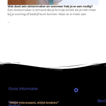
Wat doet een slotenmaker en wanneer heb je er een nodig?
Een slotenmaker is iemand die je te hulp schiet als je niet meer
bij je woning of bedrijf kunt komen. Maar er is meer aan
...
Onze informatie
Waarom mensen nog steeds “linkjes kopen” (en wat jij daarover moet weten)
Wat als je website geen kostenpost is, maar een inkomstenbron?
Beri
Over
“Altijd Interessant, Altijd Andeko”
Bedrijf