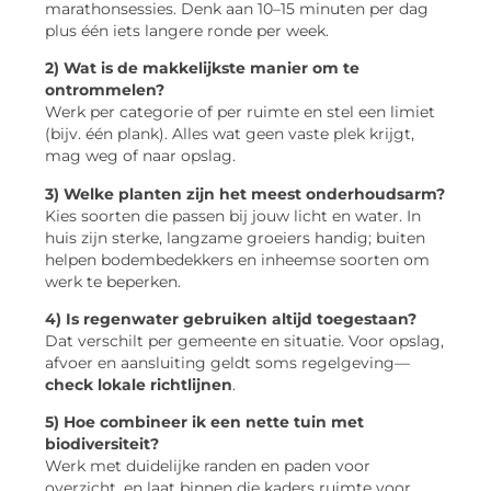
marathonsessies. Denk aan 10–15 minuten per dag
plus één iets langere ronde per week.
2) Wat is de makkelijkste manier om te
ontrommelen?
Werk per categorie of per ruimte en stel een limiet
(bijv. één plank). Alles wat geen vaste plek krijgt,
mag weg of naar opslag.
3) Welke planten zijn het meest onderhoudsarm?
Kies soorten die passen bij jouw licht en water. In
huis zijn sterke, langzame groeiers handig; buiten
helpen bodembedekkers en inheemse soorten om
werk te beperken.
4) Is regenwater gebruiken altijd toegestaan?
Dat verschilt per gemeente en situatie. Voor opslag,
afvoer en aansluiting geldt soms regelgeving—
check lokale richtlijnen
.
5) Hoe combineer ik een nette tuin met
biodiversiteit?
Werk met duidelijke randen en paden voor
overzicht, en laat binnen die kaders ruimte voor