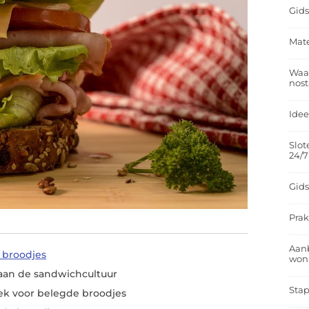
Gids
Mate
Waar
nost
Idee
Slot
24/7
Gids
Prak
Aan
 broodjes
won
 aan de sandwichcultuur
Stap
ek voor belegde broodjes