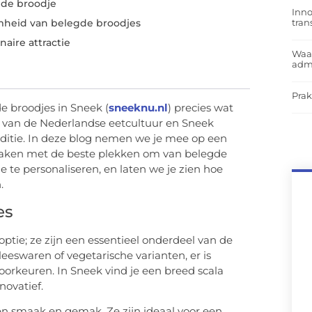
gde broodje
Inno
tra
heid van belegde broodjes
naire attractie
Waar
admi
Prak
e broodjes in Sneek (
sneeknu.nl
) precies wat
ler van de Nederlandse eetcultuur en Sneek
aditie. In deze blog nemen we je mee op een
smaken met de beste plekken om van belegde
e te personaliseren, en laten we je zien hoe
.
es
tie; ze zijn een essentieel onderdeel van de
eeswaren of vegetarische varianten, er is
voorkeuren. In Sneek vind je een breed scala
novatief.
en smaak en gemak. Ze zijn ideaal voor een