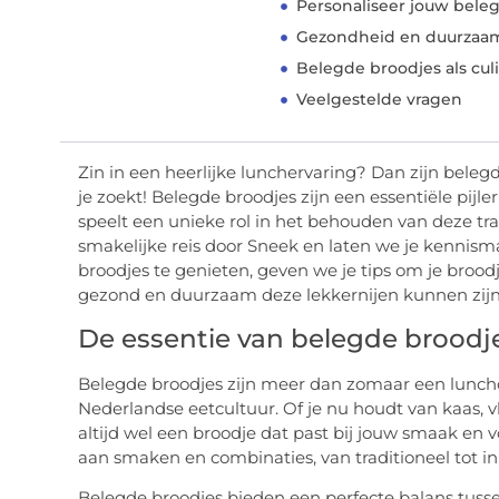
Personaliseer jouw bele
Gezondheid en duurzaam
Belegde broodjes als culi
Veelgestelde vragen
Zin in een heerlijke lunchervaring? Dan zijn belegd
je zoekt! Belegde broodjes zijn een essentiële pij
speelt een unieke rol in het behouden van deze tr
smakelijke reis door Sneek en laten we je kenni
broodjes te genieten, geven we je tips om je broodj
gezond en duurzaam deze lekkernijen kunnen zijn
De essentie van belegde broodj
Belegde broodjes zijn meer dan zomaar een lunchop
Nederlandse eetcultuur. Of je nu houdt van kaas, vl
altijd wel een broodje dat past bij jouw smaak en 
aan smaken en combinaties, van traditioneel tot in
Belegde broodjes bieden een perfecte balans tuss