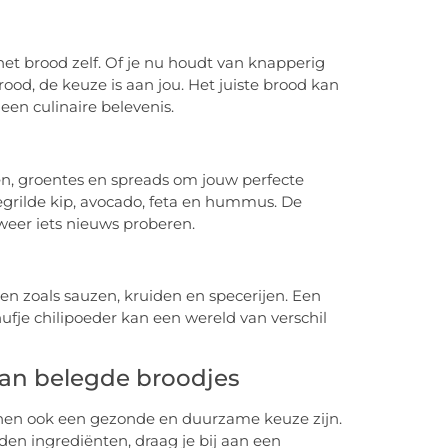
het brood zelf. Of je nu houdt van knapperig
od, de keuze is aan jou. Het juiste brood kan
en culinaire belevenis.
en, groentes en spreads om jouw perfecte
egrilde kip, avocado, feta en hummus. De
weer iets nieuws proberen.
gen zoals sauzen, kruiden en specerijen. Een
nufje chilipoeder kan een wereld van verschil
an belegde broodjes
unnen ook een gezonde en duurzame keuze zijn.
den ingrediënten, draag je bij aan een