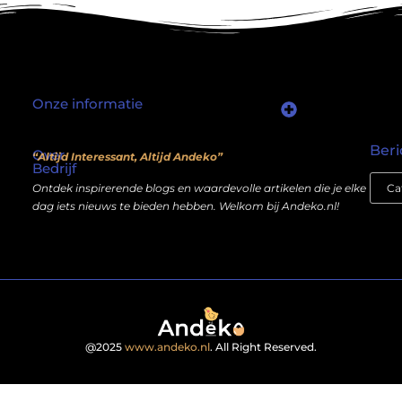
Onze informatie
Waarom mensen nog steeds “linkjes kopen” (en wat jij daarover moet weten)
Wat als je website geen kostenpost is, maar een inkomstenbron?
Beri
Over
“Altijd Interessant, Altijd Andeko”
Bedrijf
Ontdek inspirerende blogs en waardevolle artikelen die je elke
dag iets nieuws te bieden hebben. Welkom bij Andeko.nl!
@2025
www.andeko.nl
. All Right Reserved.