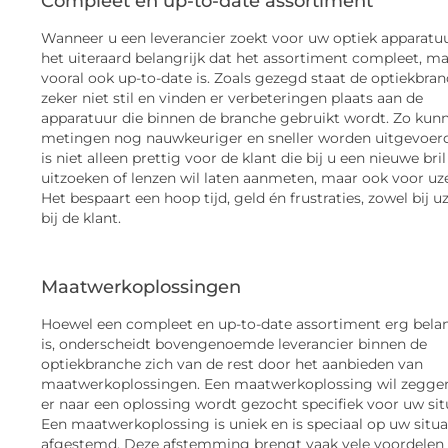
Compleet en up-to-date assortiment
Wanneer u een leverancier zoekt voor uw optiek apparatuur
het uiteraard belangrijk dat het assortiment compleet, m
vooral ook up-to-date is. Zoals gezegd staat de optiekbra
zeker niet stil en vinden er verbeteringen plaats aan de
apparatuur die binnen de branche gebruikt wordt. Zo kun
metingen nog nauwkeuriger en sneller worden uitgevoerd
is niet alleen prettig voor de klant die bij u een nieuwe bri
uitzoeken of lenzen wil laten aanmeten, maar ook voor uze
Het bespaart een hoop tijd, geld én frustraties, zowel bij uz
bij de klant.
Maatwerkoplossingen
Hoewel een compleet en up-to-date assortiment erg belan
is, onderscheidt bovengenoemde leverancier binnen de
optiekbranche zich van de rest door het aanbieden van
maatwerkoplossingen. Een maatwerkoplossing wil zegge
er naar een oplossing wordt gezocht specifiek voor uw situ
Een maatwerkoplossing is uniek en is speciaal op uw situa
afgestemd. Deze afstemming brengt vaak vele voordelen