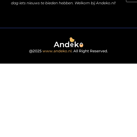
dag iets nieuws te bieden hebben. Welkom bij Andeko.nl!
@2025
www.andeko.nl
. All Right Reserved.