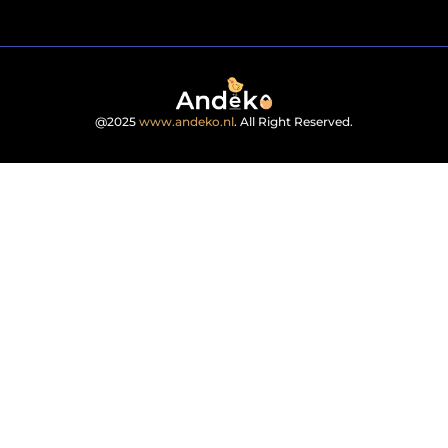
@2025
www.andeko.nl
. All Right Reserved.