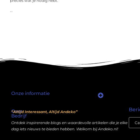
precies wat je nodig hebt.
...
Onze informatie
Waarom mensen nog steeds “linkjes kopen” (en wat jij daarover moet weten)
Wat als je website geen kostenpost is, maar een inkomstenbron?
Beri
Over
“Altijd Interessant, Altijd Andeko”
Bedrijf
Ontdek inspirerende blogs en waardevolle artikelen die je elke
dag iets nieuws te bieden hebben. Welkom bij Andeko.nl!