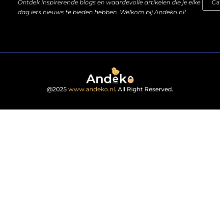
Ontdek inspirerende blogs en waardevolle artikelen die je elke
dag iets nieuws te bieden hebben. Welkom bij Andeko.nl!
@2025
www.andeko.nl
. All Right Reserved.