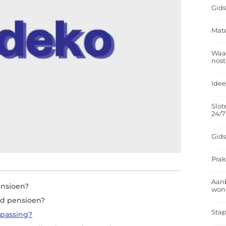
Gids
Mate
Waar
nost
Idee
Slot
24/7
Gids
Prak
Aan
ensioen?
won
nd pensioen?
Stap
epassing?