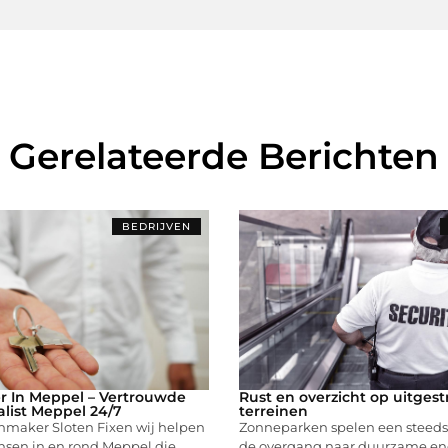
Gerelateerde Berichten
BEDRIJVEN
r In Meppel – Vertrouwde
Rust en overzicht op uitgest
alist Meppel 24/7
terreinen
enmaker Sloten Fixen wij helpen
Zonneparken spelen een steeds g
nsen in en rond Meppel die
de overgang naar duurzame ene