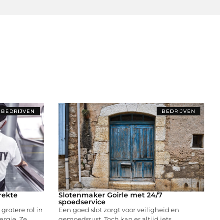
BEDRIJVEN
BEDRIJVEN
rekte
Slotenmaker Goirle met 24/7
spoedservice
rotere rol in
Een goed slot zorgt voor veiligheid en
rgie. Ze
gemoedsrust. Toch kan er altijd iets