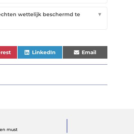
echten wettelijk beschermd te
▼
erest
LinkedIn
Email
een must