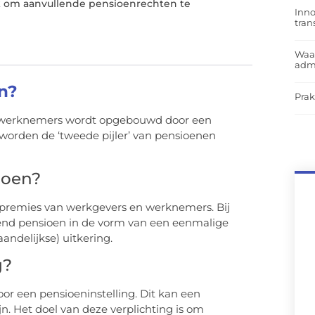
k om aanvullende pensioenrechten te
Inno
tra
Waar
admi
n?
Prak
or werknemers wordt opgebouwd door een
worden de ‘tweede pijler’ van pensioenen
ioen?
 premies van werkgevers en werknemers. Bij
end pensioen in de vorm van een eenmalige
aandelijkse) uitkering.
g?
r een pensioeninstelling. Dit kan een
n. Het doel van deze verplichting is om