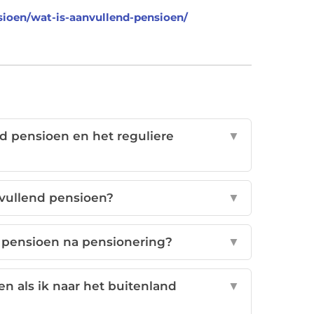
nsioen/wat-is-aanvullend-pensioen/
nd pensioen en het reguliere
▼
nvullend pensioen?
▼
 pensioen na pensionering?
▼
n als ik naar het buitenland
▼